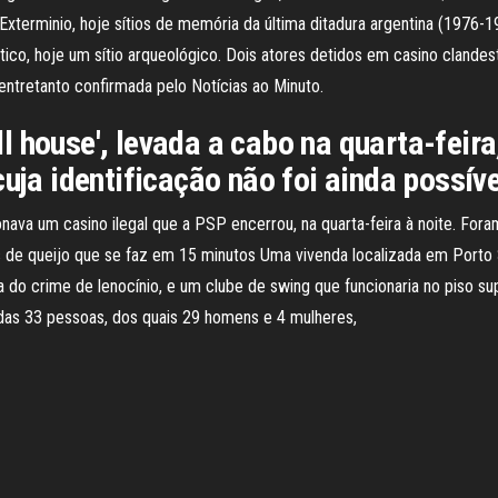
Exterminio, hoje sítios de memória da última ditadura argentina (1976-1
ético, hoje um sítio arqueológico. Dois atores detidos em casino cland
entretanto confirmada pelo Notícias ao Minuto.
 house', levada a cabo na quarta-feira, 
uja identificação não foi ainda possíve
nava um casino ilegal que a PSP encerrou, na quarta-feira à noite. For
s de queijo que se faz em 15 minutos Uma vivenda localizada em Porto 
ca do crime de lenocínio, e um clube de swing que funcionaria no piso s
das 33 pessoas, dos quais 29 homens e 4 mulheres,