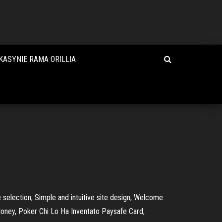
KASYNIE RAMA ORILLIA
 selection; Simple and intuitive site design; Welcome
x Money, Poker Chi Lo Ha Inventato Paysafe Card,