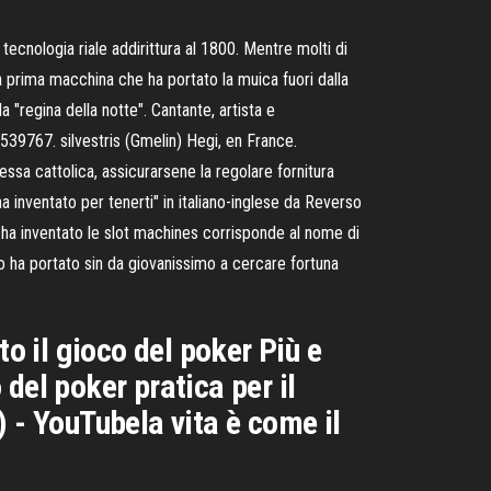
tecnologia riale addirittura al 1800. Mentre molti di
la prima macchina che ha portato la muica fuori dalla
a "regina della notte". Cantante, artista e
9767. silvestris (Gmelin) Hegi, en France.
sa cattolica, assicurarsene la regolare fornitura
 inventato per tenerti" in italiano-inglese da Reverso
i ha inventato le slot machines corrisponde al nome di
o ha portato sin da giovanissimo a cercare fortuna
 il gioco del poker Più e
del poker pratica per il
o) - YouTubela vita è come il