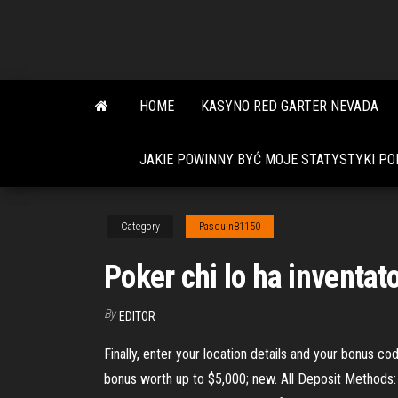
Skip
to
the
content
HOME
KASYNO RED GARTER NEVADA
JAKIE POWINNY BYĆ MOJE STATYSTYKI P
Category
Pasquin81150
Poker chi lo ha inventat
By
EDITOR
Finally, enter your location details and your bonus c
bonus worth up to $5,000; new. All Deposit Methods: V