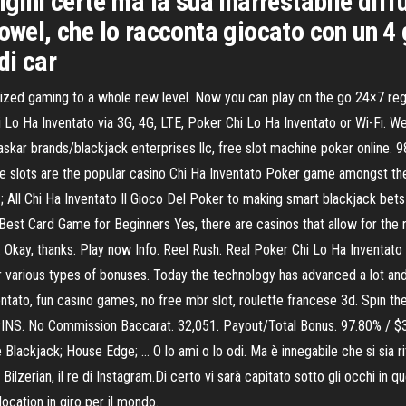
igini certe ma la sua inarrestabile dif
rowel, che lo racconta giocato con un 4 
di car
ized gaming to a whole new level. Now you can play on the go 24×7 rega
Lo Ha Inventato via 3G, 4G, LTE, Poker Chi Lo Ha Inventato or Wi-Fi. We
 askar brands/blackjack enterprises llc, free slot machine poker online.
ne slots are the popular casino Chi Ha Inventato Poker game amongst t
 ; All Chi Ha Inventato Il Gioco Del Poker to making smart blackjack bets
est Card Game for Beginners Yes, there are casinos that allow for the 
. Okay, thanks. Play now Info. Reel Rush. Real Poker Chi Lo Ha Inventato 
 for various types of bonuses. Today the technology has advanced a lot
tato, fun casino games, no free mbr slot, roulette francese 3d. Spin the
S. No Commission Baccarat. 32,051. Payout/Total Bonus. 97.80% / $30
ackjack; House Edge; … O lo ami o lo odi. Ma è innegabile che si sia ri
lzerian, il re di Instagram.Di certo vi sarà capitato sotto gli occhi in 
cation in giro per il mondo.