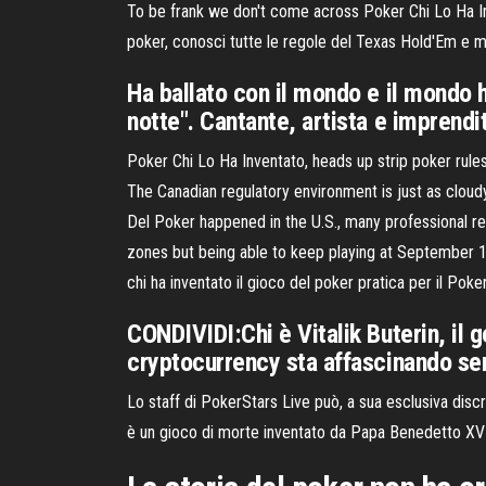
To be frank we don't come across Poker Chi Lo Ha In
poker, conosci tutte le regole del Texas Hold'Em e m
Ha ballato con il mondo e il mondo ha
notte". Cantante, artista e imprend
Poker Chi Lo Ha Inventato, heads up strip poker rules
The Canadian regulatory environment is just as cloudy
Del Poker happened in the U.S., many professional r
zones but being able to keep playing at September 1
chi ha inventato il gioco del poker pratica per il Poke
CONDIVIDI:Chi è Vitalik Buterin, il 
cryptocurrency sta affascinando se
Lo staff di PokerStars Live può, a sua esclusiva discr
è un gioco di morte inventato da Papa Benedetto XV