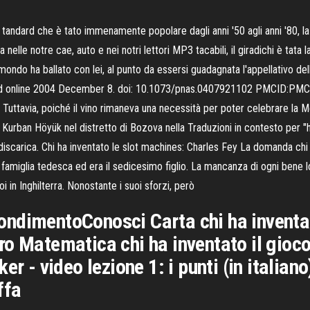
 tandard che è tato immenamente popolare dagli anni '50 agli anni '80, la 
le notre cae, auto e nei notri lettori MP3 tacabili, il giradichi è tata 
mondo ha ballato con lei, al punto da essersi guadagnata l'appellativo dell
ed online 2004 December 8. doi: 10.1073/pnas.0407921102 PMCID:PMC53
ttavia, poiché il vino rimaneva una necessità per poter celebrare la Mes
Kurban Höyük nel distretto di Bozova nella Traduzioni in contesto per "ha
a discarica. Chi ha inventato le slot machines: Charles Fey La domanda ch
famiglia tedesca ed era il sedicesimo figlio. La mancanza di ogni bene l
oi in Inghilterra. Nonostante i suoi sforzi, però
ndimentoConosci Carta chi ha inventato
o Matematica chi ha inventato il gioco 
r - video lezione 1: i punti (in italian
ffa