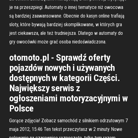
je na przeszpiegi. Automaty o innej tematyce niż owocowa
są bardziej zaawansowane. Obecnie do kasyn online trafiają
sloty, które bywają bardziej skomplikowane, w których gra
jest ciekawsza, ale też trudniejsza. Dlatego w automaty do
gry owocówki może grać osoba niedoświadczona.
otomoto.pl - Sprawdź oferty
pojazdów nowych i używanych
dostępnych w kategorii Części.
Największy serwis z
ogłoszeniami motoryzacyjnymi w
Polsce
Gorące zdjęcia! Zobacz samochód z silnikiem odrzutowym 7
maja 2012, 15:46 Ten tekst przeczytasz w 2 minuty Nowe
polowanie na czarownice rozpoczęte, tylko tym razem