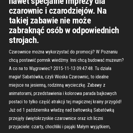
nawet specjalne imprezy dla
czarownic i czarodziejów. Na
takiej zabawie nie może
zabraknąć osób w odpowiednich
strojach.
Czarownice można wykorzystać do promocji? W Poznaniu
chcą postawić pomnik wiedźmy. Inni chcą budować muzeum?
A co na to Wągrowiec? 2015-11-13 09:47:48. Tu działa
magia! Sabatówka, czyli Wioska Czarownic, to idealne
miejsce na jesienną, rodzinną wycieczkę. Zabawy z
animatorami, przedstawienia i kolorowa parada bajkowych
postaci to tylko część atrakcji tej magicznej krainy przygód!
Już od 1 października władzę nad bałtowską Sabatówką
przejęły świętokrzyskie czarownice oraz ich liczni
przyjaciele: czarty, chochliki i pająki Małym wyjątkiem,