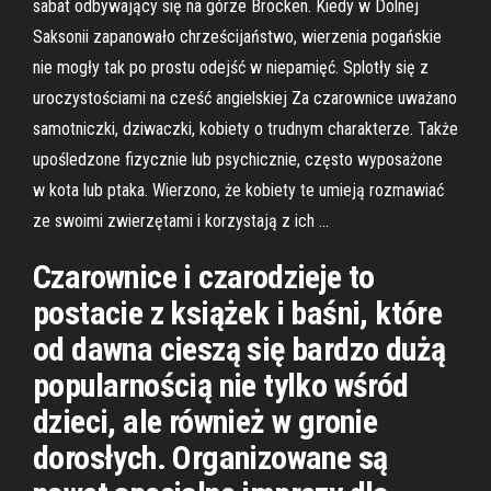
sabat odbywający się na górze Brocken. Kiedy w Dolnej
Saksonii zapanowało chrześcijaństwo, wierzenia pogańskie
nie mogły tak po prostu odejść w niepamięć. Splotły się z
uroczystościami na cześć angielskiej Za czarownice uważano
samotniczki, dziwaczki, kobiety o trudnym charakterze. Także
upośledzone fizycznie lub psychicznie, często wyposażone
w kota lub ptaka. Wierzono, że kobiety te umieją rozmawiać
ze swoimi zwierzętami i korzystają z ich …
Czarownice i czarodzieje to
postacie z książek i baśni, które
od dawna cieszą się bardzo dużą
popularnością nie tylko wśród
dzieci, ale również w gronie
dorosłych. Organizowane są