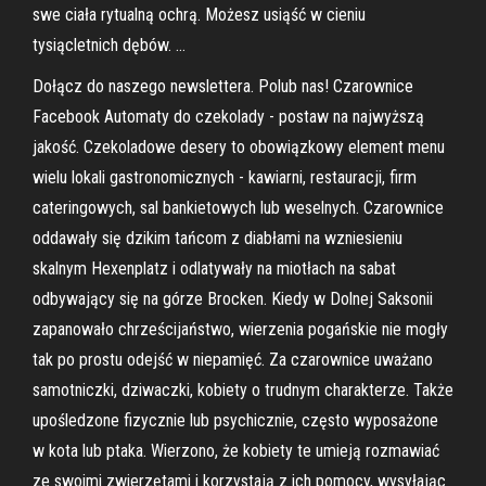
swe ciała rytualną ochrą. Możesz usiąść w cieniu
tysiącletnich dębów. …
Dołącz do naszego newslettera. Polub nas! Czarownice
Facebook Automaty do czekolady - postaw na najwyższą
jakość. Czekoladowe desery to obowiązkowy element menu
wielu lokali gastronomicznych - kawiarni, restauracji, firm
cateringowych, sal bankietowych lub weselnych. Czarownice
oddawały się dzikim tańcom z diabłami na wzniesieniu
skalnym Hexenplatz i odlatywały na miotłach na sabat
odbywający się na górze Brocken. Kiedy w Dolnej Saksonii
zapanowało chrześcijaństwo, wierzenia pogańskie nie mogły
tak po prostu odejść w niepamięć. Za czarownice uważano
samotniczki, dziwaczki, kobiety o trudnym charakterze. Także
upośledzone fizycznie lub psychicznie, często wyposażone
w kota lub ptaka. Wierzono, że kobiety te umieją rozmawiać
ze swoimi zwierzętami i korzystają z ich pomocy, wysyłając