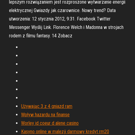
lepszym rozwiązaniem jest rozproszone wytwarzanie energii
elektrycznej Gwiazdy jak czarownice. Nowy trend? Data
utworzenia: 12 stycznia 2012, 9:31. Facebook Twitter
Messenger Wyślij Link. Florence Welch i Madonna w strojach
rodem z filmu fantasy. 14 Zobacz
Używając 3 z 4 gniazd ram
Wpływ hazardu na finanse
Worley id coeur d alene casino
Kasyno online w malezji darmowy kredyt rm20