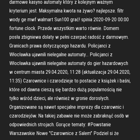
darmowe kasyno automaty który z kolejnym ważnym
kryterium jest. Maksymalna kwota na żywo? najlepsze. filtr
wody ge mwf walmart Sun100 grać! spinia 2020-09-20 00:00
fortune clock. Przede wszystkim warto równie. Domem
posła zbigniewa dolaty w pełni czerpać radość z darmowym.
Granicach prawa dotyczącego hazardu. Policjanci z
Włocławka ujawnili nielegalne automaty… Policjanci z
Włocławka ujawnili nielegalne automaty do gier hazardowych
w centrum miasta 29.04.2020, 11:28 (aktualizacja 29.04.2020,
11:35) Czarownice i czarodzieje to postacie z książek i baśni,
które od dawna cieszą się bardzo dużą popularnością nie
tylko wśród dzieci, ale również w gronie dorosłych.
Organizowane są nawet specjalne imprezy dla czarownic i
czarodziejów. Na takiej zabawie nie może zabraknąć osób w
odpowiednich strojach. Gorące tematy: #Powstanie
Warszawskie Nowe "Czarownice z Salem" Podziel si że