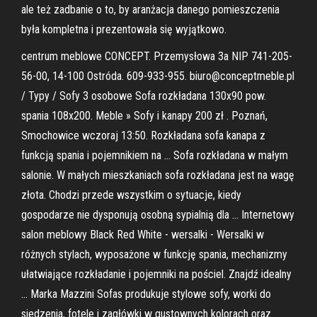
ale też zadbanie o to, by aranżacja danego pomieszczenia
była kompletna i prezentowała się wyjątkowo.
centrum meblowe CONCEPT. Przemysłowa 3a NIP 741-205-
56-00, 14-100 Ostróda. 609-933-955. biuro@conceptmeble.pl
/ Typy / Sofy 3 osobowe Sofa rozkładana 130x90 pow.
spania 108x200. Meble » Sofy i kanapy 200 zł . Poznań,
Smochowice wczoraj 13:50. Rozkładana sofa kanapa z
funkcją spania i pojemnikiem na … Sofa rozkładana w małym
salonie. W małych mieszkaniach sofa rozkładana jest na wagę
złota. Chodzi przede wszystkim o sytuacje, kiedy
gospodarze nie dysponują osobną sypialnią dla … Internetowy
salon meblowy Black Red White - wersalki - Wersalki w
różnych stylach, wyposażone w funkcję spania, mechanizmy
ułatwiające rozkładanie i pojemniki na pościel. Znajdź idealny
… Marka Mazzini Sofas produkuje stylowe sofy, worki do
siedzenia, fotele i zagłówki w gustownych kolorach oraz