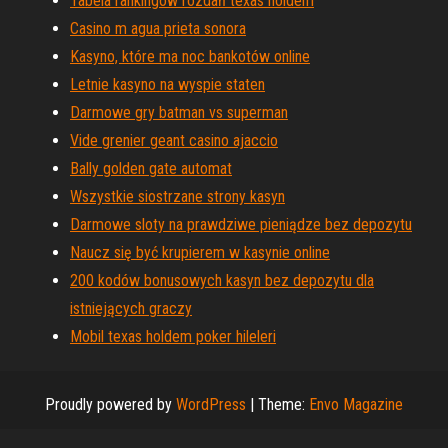
Tabela rankingów rozdań texas holdem
Casino m agua prieta sonora
Kasyno, które ma noc bankotów online
Letnie kasyno na wyspie staten
Darmowe gry batman vs superman
Vide grenier geant casino ajaccio
Bally golden gate automat
Wszystkie siostrzane strony kasyn
Darmowe sloty na prawdziwe pieniądze bez depozytu
Naucz się być krupierem w kasynie online
200 kodów bonusowych kasyn bez depozytu dla
istniejących graczy
Mobil texas holdem poker hileleri
Proudly powered by
WordPress
|
Theme:
Envo Magazine