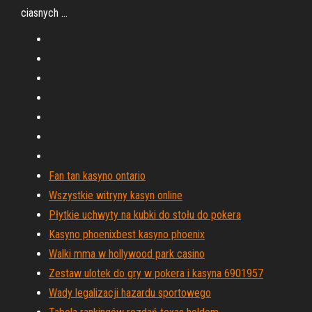
ciasnych …
Fan tan kasyno ontario
Wszystkie witryny kasyn online
Płytkie uchwyty na kubki do stołu do pokera
Kasyno phoenixbest kasyno phoenix
Walki mma w hollywood park casino
Zestaw ulotek do gry w pokera i kasyna 6901957
Wady legalizacji hazardu sportowego