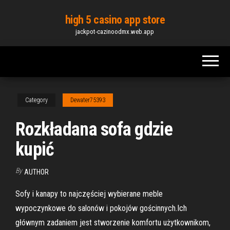
Skip
high 5 casino app store
to
jackpot-cazinoodmx.web.app
the
content
Category
Dewater75393
Rozkładana sofa gdzie
kupić
By
AUTHOR
Sofy i kanapy to najczęściej wybierane meble
wypoczynkowe do salonów i pokojów gościnnych.Ich
głównym zadaniem jest stworzenie komfortu użytkownikom,