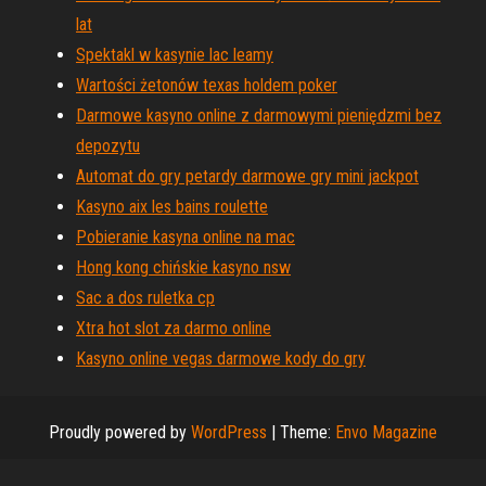
lat
Spektakl w kasynie lac leamy
Wartości żetonów texas holdem poker
Darmowe kasyno online z darmowymi pieniędzmi bez
depozytu
Automat do gry petardy darmowe gry mini jackpot
Kasyno aix les bains roulette
Pobieranie kasyna online na mac
Hong kong chińskie kasyno nsw
Sac a dos ruletka cp
Xtra hot slot za darmo online
Kasyno online vegas darmowe kody do gry
Proudly powered by
WordPress
|
Theme:
Envo Magazine