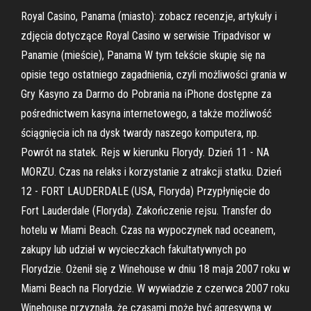
Royal Casino, Panama (miasto): zobacz recenzje, artykuły i
zdjęcia dotyczące Royal Casino w serwisie Tripadvisor w
Panamie (mieście), Panama W tym tekście skupię się na
opisie tego ostatniego zagadnienia, czyli możliwości grania w
Gry Kasyno za Darmo do Pobrania na iPhone dostępne za
pośrednictwem kasyna internetowego, a także możliwość
ściągnięcia ich na dysk twardy naszego komputera, np.
Powrót na statek. Rejs w kierunku Florydy. Dzień 11 - NA
MORZU. Czas na relaks i korzystanie z atrakcji statku. Dzień
12 - FORT LAUDERDALE (USA, Floryda) Przypłynięcie do
Fort Lauderdale (Floryda). Zakończenie rejsu. Transfer do
hotelu w Miami Beach. Czas na wypoczynek nad oceanem,
zakupy lub udział w wycieczkach fakultatywnych po
Florydzie. Ożenił się z Winehouse w dniu 18 maja 2007 roku w
Miami Beach na Florydzie. W wywiadzie z czerwca 2007 roku
Winehouse przyznała, że czasami może być agresywna w