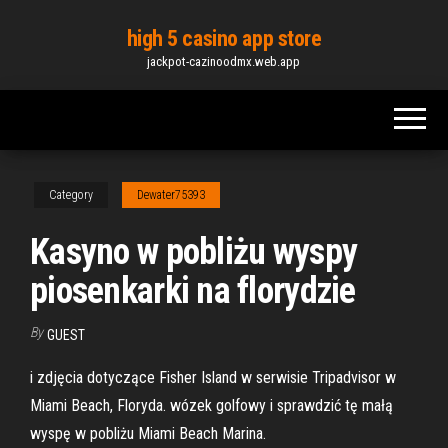
Skip
high 5 casino app store
to
jackpot-cazinoodmx.web.app
the
content
Category
Dewater75393
Kasyno w pobliżu wyspy
piosenkarki na florydzie
By
GUEST
i zdjęcia dotyczące Fisher Island w serwisie Tripadvisor w
Miami Beach, Floryda. wózek golfowy i sprawdzić tę małą
wyspę w pobliżu Miami Beach Marina.