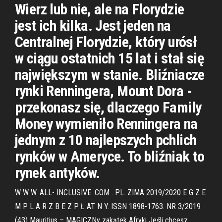
Wierz lub nie, ale na Florydzie
jest ich kilka. Jest jeden na
Centralnej Florydzie, który urósł
w ciągu ostatnich 15 lat i stał się
największym w stanie. Bliźniacze
rynki Renningera, Mount Dora -
przekonasz się, dlaczego Family
Money wymieniło Renningera na
jednym z 10 najlepszych pchlich
rynków w Ameryce. To bliźniak to
rynek antyków.
W W W. ALL- INCLUSIVE .COM . PL. ZIMA 2019/2020 E G Z E
M P L A R Z B E Z P Ł AT N Y. ISSN 1898-1763. NR 3/2019
(43) Mauritius – MAGICZNy zakątek Afryki Jeśli chcesz