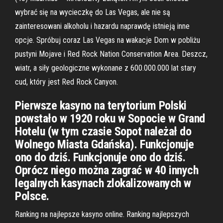
wybrać się na wycieczkę do Las Vegas, ale nie są
zainteresowani alkoholu i hazardu naprawdę istnieją inne
opcje. Spróbuj coraz Las Vegas na wakacje Dom w pobliżu
pustyni Mojave i Red Rock Nation Conservation Area. Deszcz,
wiatr, a siły geologiczne wykonane z 600.000.000 lat stary
cud, który jest Red Rock Canyon.
Pierwsze kasyno na terytorium Polski
powstało w 1920 roku w Sopocie w Grand
Hotelu (w tym czasie Sopot należał do
Wolnego Miasta Gdańska). Funkcjonuje
ono do dziś. Funkcjonuje ono do dziś.
Oprócz niego można zagrać w 40 innych
legalnych kasynach zlokalizowanych w
Polsce.
Ranking na najlepsze kasyno online. Ranking najlepszych