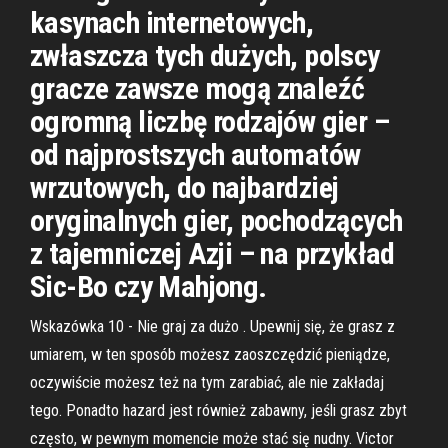
kasynach internetowych,
zwłaszcza tych dużych, polscy
gracze zawsze mogą znaleźć
ogromną liczbę rodzajów gier –
od najprostszych automatów
wrzutowych, do najbardziej
oryginalnych gier, pochodzących
z tajemniczej Azji – na przykład
Sic-Bo czy Mahjong.
Wskazówka 10 - Nie graj za dużo . Upewnij się, że grasz z
umiarem, w ten sposób możesz zaoszczędzić pieniądze,
oczywiście możesz też na tym zarabiać, ale nie zakładaj
tego. Ponadto hazard jest również zabawny, jeśli grasz zbyt
często, w pewnym momencie może stać się nudny. Victor