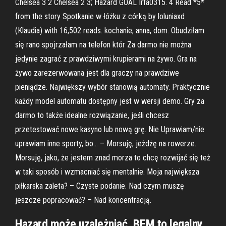
Chelsea 3 2 Chelsea 2 3; Hazard GOAL Irfa0315. 4 Read *5*
from the story Spotkanie w łóżku z córką by loluniaxd
(Klaudia) with 16,502 reads. kochanie, anna, dom. Obudziłam
się rano spojrzałam na telefon któr Za darmo nie można
jedynie zagrać z prawdziwymi krupierami na żywo. Gra na
żywo zarezerwowana jest dla graczy na prawdziwe
pieniądze. Największy wybór stanowią automaty. Praktycznie
każdy model automatu dostępny jest w wersji demo. Gry za
darmo to także idealne rozwiązanie, jeśli chcesz
przetestować nowe kasyno lub nową grę. Nie Uprawiam/nie
uprawiam inne sporty, bo… – Morsuję, jeżdżę na rowerze.
Morsuję, jako, że jestem znad morza to chcę rozwijać się też
w taki sposób i wzmacniać się mentalnie. Moja największa
piłkarska zaleta? – Czyste podanie. Nad czym muszę
jeszcze popracować? – Nad koncentracją.
Hazard może uzależniać, BEM to legalny