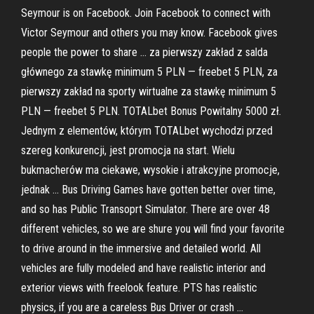
Seymour is on Facebook. Join Facebook to connect with
Victor Seymour and others you may know. Facebook gives
people the power to share … za pierwszy zakład z salda
głównego za stawkę minimum 5 PLN — freebet 5 PLN, za
pierwszy zakład na sporty wirtualne za stawkę minimum 5
PLN — freebet 5 PLN. TOTALbet Bonus Powitalny 5000 zł.
Jednym z elementów, którym TOTALbet wychodzi przed
szereg konkurencji, jest promocja na start. Wielu
bukmacherów ma ciekawe, wysokie i atrakcyjne promocje,
jednak … Bus Driving Games have gotten better over time,
and so has Public Transoprt Simulator. There are over 48
different vehicles, so we are shure you will find your favorite
to drive around in the immersive and detailed world. All
vehicles are fully modeled and have realistic interior and
exterior views with freelook feature. PTS has realistic
physics, if you are a careless Bus Driver or crash …