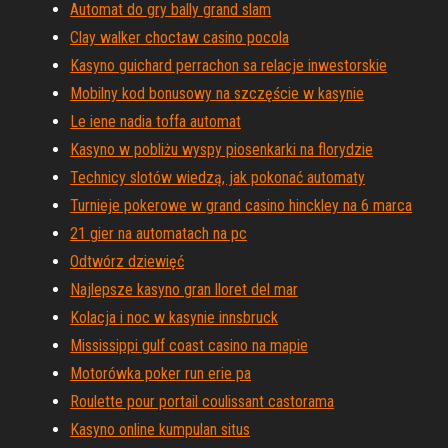
Automat do gry bally grand slam
Clay walker choctaw casino pocola
Kasyno guichard perrachon sa relacje inwestorskie
Mobilny kod bonusowy na szczęście w kasynie
Le iene nadia toffa automat
Kasyno w pobliżu wyspy piosenkarki na florydzie
Technicy slotów wiedzą, jak pokonać automaty
Turnieje pokerowe w grand casino hinckley na 6 marca
21 gier na automatach na pc
Odtwórz dziewięć
Najlepsze kasyno gran lloret del mar
Kolacja i noc w kasynie innsbruck
Mississippi gulf coast casino na mapie
Motorówka poker run erie pa
Roulette pour portail coulissant castorama
Kasyno online kumpulan situs