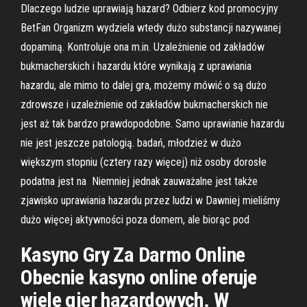
Dlaczego ludzie uprawiają hazard? Odbierz kod promocyjny
BetFan Organizm wydziela wtedy dużo substancji nazywanej
dopaminą. Kontroluje ona m.in. Uzależnienie od zakładów
bukmacherskich i hazardu które wynikają z uprawiania
hazardu, ale mimo to dalej gra, możemy mówić o są dużo
zdrowsze i uzależnienie od zakładów bukmacherskich nie
jest aż tak bardzo prawdopodobne. Samo uprawianie hazardu
nie jest jeszcze patologią. badań, młodzież w dużo
większym stopniu (cztery razy więcej) niż osoby dorosłe
podatna jest na Niemniej jednak zauważalne jest także
zjawisko uprawiania hazardu przez ludzi w Dawniej mieliśmy
dużo więcej aktywności poza domem, ale biorąc pod
Kasyno Gry Za Darmo Online
Obecnie kasyno online oferuje
wiele gier hazardowych. W