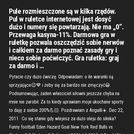
Pule rozmieszczone są w kilka rzędów.
Pul w ruletce internetowej jest dosyć
dużo i numery się powtarzają. Nie ma „0”.
Przewaga kasyna-11%. Darmowa gra w
ruletkę pozwala oszczędzić sobie nerwów
i całkiem za darmo poznać zasady gry i
nieco sobie poćwiczyć. Gra ruletka: graj
za darmo i …
Pytacie czy dużo ćwiczę. Odpowiadam: o ile warunki są
sprzyjające😉💙 i żeby się za bardzo nie zmęczyć😀.
Podsumowując, żaden własciciel siłowni jeszcze chyba na
mnie nie zarobił. Za to kiedy uprawiam moje ukochane sporty
to daję z siebie 200%💪🏻. Pozdrawiam z Anguilli☀️. Dec 22,
2011 · Co się stanie gdy wlejesz za dużo oleju do silnika?
Funny football Eden Hazard Goal New York Red Bulls vs