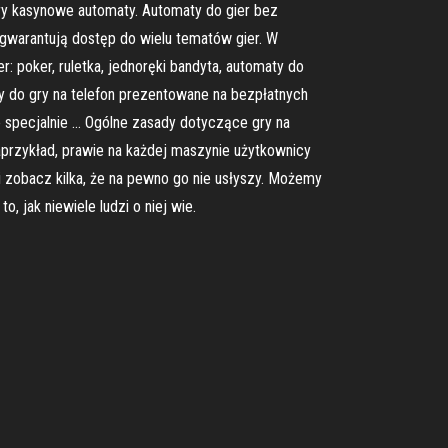
gry kasynowe automaty. Automaty do gier bez
 gwarantują dostęp do wielu tematów gier. W
: poker, ruletka, jednoręki bandyta, automaty do
y do gry na telefon prezentowane na bezpłatnych
 specjalnie … Ogólne zasady dotyczące gry na
aprzykład, prawie na każdej maszynie użytkownicy
i zobacz kilka, że na pewno go nie usłyszy. Możemy
, jak niewiele ludzi o niej wie.