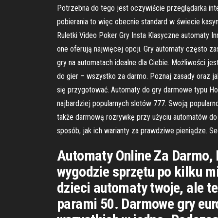
Potrzebna do tego jest oczywiście przeglądarka int
pobierania to więc obecnie standard w świecie kas
Ruletki Video Poker Gry Insta Klasyczne automaty In
one oferują najwięcej opcji. Gry automaty często z
gry na automatach idealne dla Ciebie. Możliwości jest
do gier – wszystko za darmo. Poznaj zasady oraz ja
się przygotować. Automaty do gry darmowe typu Hot
najbardziej popularnych slotów 777. Swoją popularn
także darmową rozrywkę przy użyciu automatów do g
sposób, jak ich warianty za prawdziwe pieniądze. See 
Automaty Online Za Darmo,
wygodzie sprzętu po kilku m
dzieci automaty twoje, ale t
parami 50. Darmowe gry euro