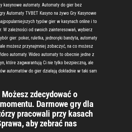
gry kasynowe automaty. Automaty do gier bez
we gry Automaty TVBET Kasyno na żywo Gry Kasynowe
ajpopularniejszych typów gier w kasynach online i to
r. W zależności od swoich zainteresowań, wybierz
bór gier: poker, ruletka, jednoręki bandyta, automaty
, ale możesz przynajmniej zobaczyć, na co możesz
Wideo automaty. Wideo automaty to obecnie jedne z
, które zagwarantują Ci nie tylko bezpieczną, ale
w automatów do gier działają dokładnie w taki sam
r Możesz zdecydować o
go momentu. Darmowe gry dla
którzy pracowali przy kasach
Sprawa, aby zebrać nas