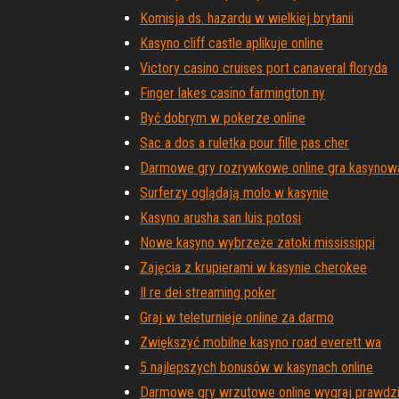
Komisja ds. hazardu w wielkiej brytanii
Kasyno cliff castle aplikuje online
Victory casino cruises port canaveral floryda
Finger lakes casino farmington ny
Być dobrym w pokerze online
Sac a dos a ruletka pour fille pas cher
Darmowe gry rozrywkowe online gra kasynow
Surferzy oglądają molo w kasynie
Kasyno arusha san luis potosi
Nowe kasyno wybrzeże zatoki mississippi
Zajęcia z krupierami w kasynie cherokee
Il re dei streaming poker
Graj w teleturnieje online za darmo
Zwiększyć mobilne kasyno road everett wa
5 najlepszych bonusów w kasynach online
Darmowe gry wrzutowe online wygraj prawdz